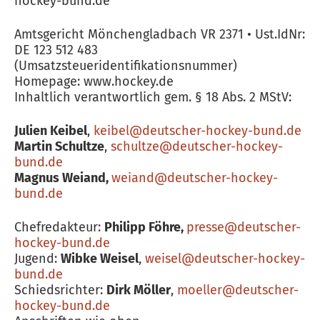
hockey-bund.de
Amtsgericht Mönchengladbach VR 2371 • Ust.IdNr:
DE 123 512 483
(Umsatzsteueridentifikationsnummer)
Homepage: www.hockey.de
Inhaltlich verantwortlich gem. § 18 Abs. 2 MStV:
Julien Keibel
,
keibel@deutscher-hockey-bund.de
Martin Schultze
,
schultze@deutscher-hockey-
bund.de
Magnus Weiand,
weiand@deutscher-hockey-
bund.de
Chefredakteur:
Philipp Föhre,
presse@deutscher-
hockey-bund.de
Jugend:
Wibke Weisel
,
weisel@deutscher-hockey-
bund.de
Schiedsrichter:
Dirk Möller
,
moeller@deutscher-
hockey-bund.de