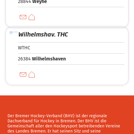
28844
Weyhe
Wilhelmshav. THC
WTHC
26384
Wilhelmshaven
Der Bremer Hockey-Verband (BHV) ist der regionale
Dachverband für Hockey in Bremen. Der BHV ist die
Gemeinschaft aller den Hockeysport betreibenden Vereine
des Landes Bremen. Er hat seinen Sitz und seine