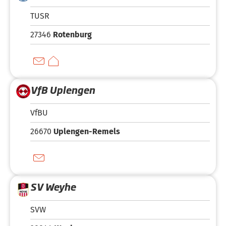
TUSR
27346
Rotenburg
VfB Uplengen
VfBU
26670
Uplengen-Remels
SV Weyhe
SVW