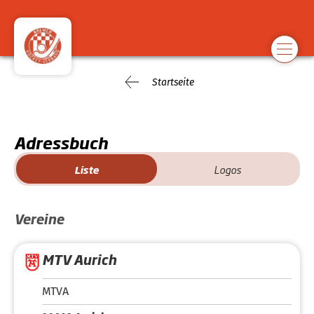
Startseite
Adressbuch
Liste
Logos
Vereine
MTV Aurich
MTVA