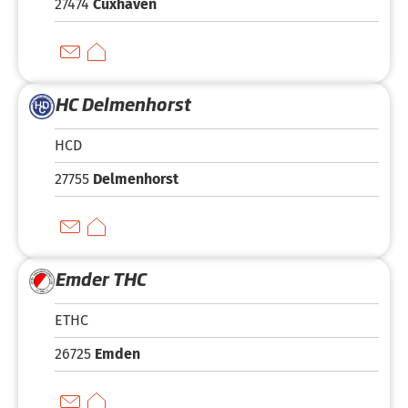
27474
Cuxhaven
HC Delmenhorst
HCD
27755
Delmenhorst
Emder THC
ETHC
26725
Emden