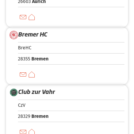
26603
Aurich
Bremer HC
BreHC
28355
Bremen
Club zur Vahr
CzV
28329
Bremen