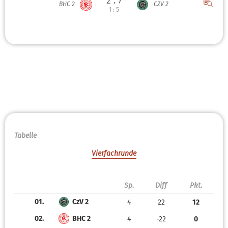
2 : 7
BHC 2
CZV 2
1 : 5
Tabelle
Vierfachrunde
Sp.
Diff
Pkt.
01.
CzV 2
4
22
12
02.
BHC 2
4
-22
0