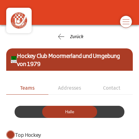
Zurück
Hockey Club Moormerland und Umgebung
von 1979
Teams
Addresses
Contact
Halle
Top Hockey