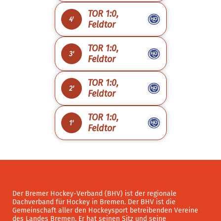
TOR 1:0,
4'
Feldtor
TOR 1:0,
3'
Feldtor
TOR 1:0,
2'
Feldtor
TOR 1:0,
1'
Feldtor
Der Bremer Hockey-Verband (BHV) ist der regionale
Dachverband für Hockey in Bremen. Der BHV ist die
Gemeinschaft aller den Hockeysport betreibenden Vereine
des Landes Bremen. Er hat seinen Sitz und seine