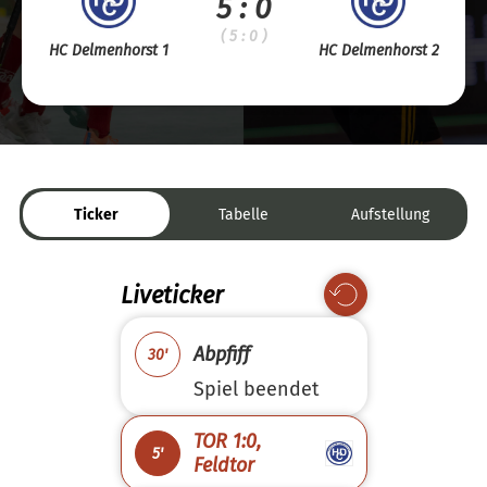
5 : 0
( 5 : 0 )
HC Delmenhorst 1
HC Delmenhorst 2
Ticker
Tabelle
Aufstellung
Liveticker
Abpfiff
30'
Spiel beendet
TOR 1:0,
5'
Feldtor