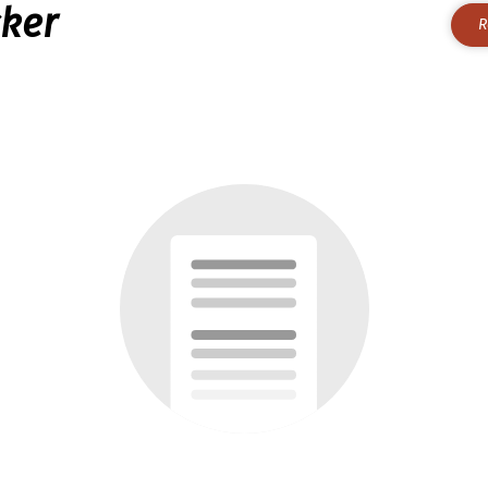
cker
R
rfügbar.