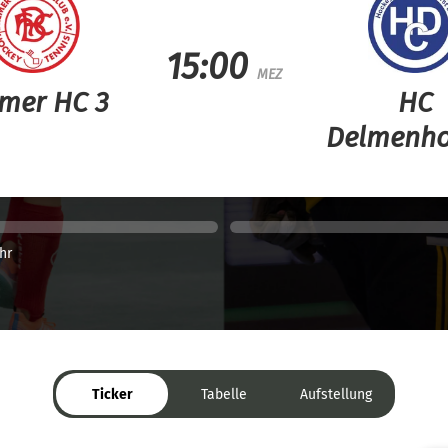
15:00
MEZ
mer HC 3
HC
Delmenho
hr
Ticker
Tabelle
Aufstellung