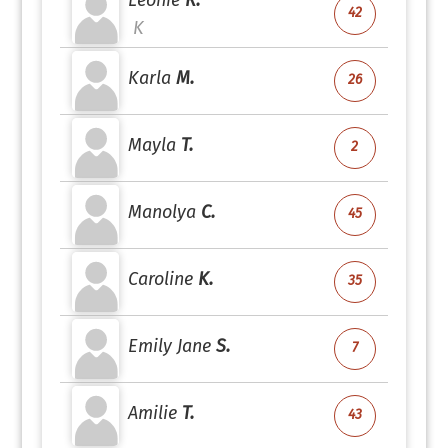
Leonie
R.
42
K
Karla
M.
26
Mayla
T.
2
Manolya
C.
45
Caroline
K.
35
Emily Jane
S.
7
Amilie
T.
43