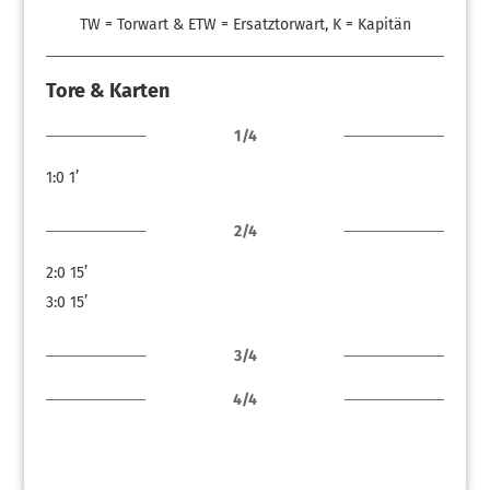
TW = Torwart & ETW = Ersatztorwart, K = Kapitän
Tore & Karten
1/4
1:0
1’
2/4
2:0
15’
3:0
15’
3/4
4/4