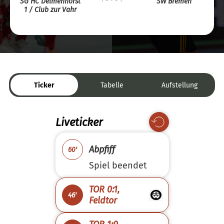
SG HC Delmenhorst
SW Bremen
1 / Club zur Vahr
Ticker
Tabelle
Aufstellung
Liveticker
Abpfiff
60'
Spiel beendet
TOR 0:1,
46'
Feldtor