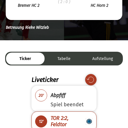
( 2 : 0 )
Bremer HC 2
HC Horn 2
Betreuung Rieke Witzleb
Ticker
Tabelle
Aufstellung
Liveticker
Abpfiff
20'
Spiel beendet
TOR 2:2,
12'
Feldtor