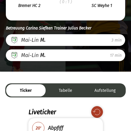
( 0 : 1 )
Bremer HC 2
SC Weyhe 1
Betreuung Carina Siefken Trainer Julius Becker
Mai-Lin
M.
3 min
Mai-Lin
M.
17 min
Ticker
Tabelle
Aufstellung
Liveticker
Abpfiff
20'