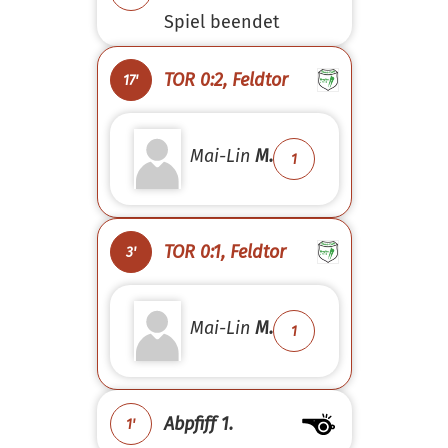
Spiel beendet
TOR 0:2, Feldtor
17'
Mai-Lin
M.
1
TOR 0:1, Feldtor
3'
Mai-Lin
M.
1
Abpfiff 1.
1'