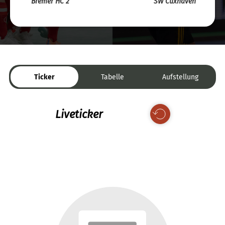
Bremer HC 2
SW Cuxhaven
Ticker
Tabelle
Aufstellung
Liveticker
Keine Daten verfügbar.