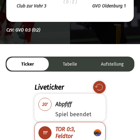
( 0 : 2 )
Club zur Vahr 3
GVO Oldenburg 1
CzV: GVO 0:3 (0:2)
Ticker
Tabelle
Aufstellung
Liveticker
Abpfiff
20'
Spiel beendet
TOR 0:3,
11'
Feldtor