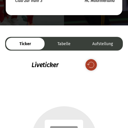
Club zur Vahr 3
HC Moormerland
Ticker
Tabelle
Aufstellung
Liveticker
Keine Daten verfügbar.