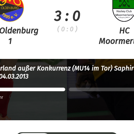
3 : 0
( 0 : 0 )
Oldenburg
HC
1
Moormer
land außer Konkurrenz (MU14 im Tor) Saphir
04.03.2013
hr