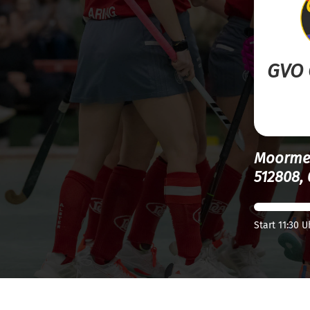
GVO 
Moormer
512808, 
Start 11:30 U