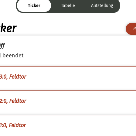
Ticker
Tabelle
Aufstellung
cker
R
ff
l beendet
3:0, Feldtor
2:0, Feldtor
1:0, Feldtor