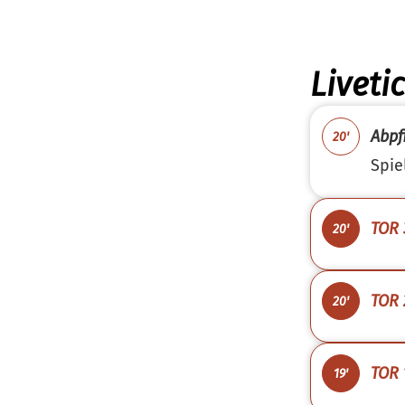
Liveti
Abpfi
20'
Spie
TOR 
20'
TOR 
20'
TOR 
19'