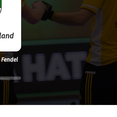
land
 Fendel