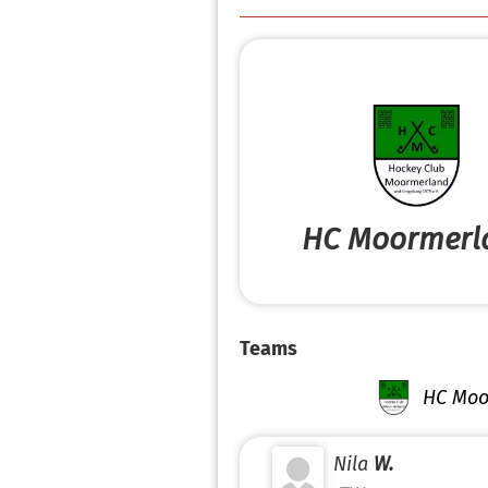
HC Moormerl
Teams
HC Moo
Nila
W.