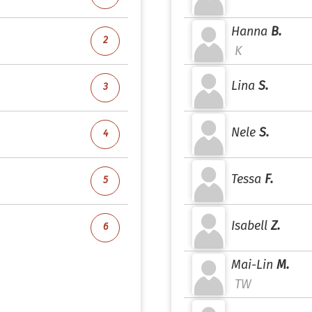
Hanna
B.
2
K
Lina
S.
3
Nele
S.
4
Tessa
F.
5
Isabell
Z.
6
Mai-Lin
M.
TW