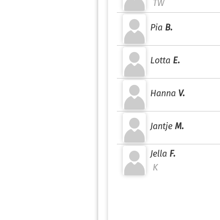
TW
Pia
B.
Lotta
E.
Hanna
V.
Jantje
M.
Jella
F.
K