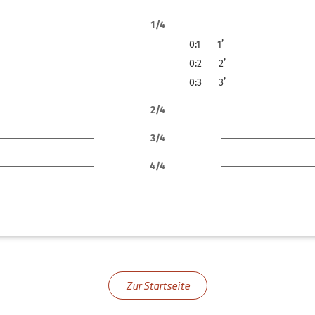
1/4
0:1
1’
0:2
2’
0:3
3’
2/4
3/4
4/4
Zur Startseite