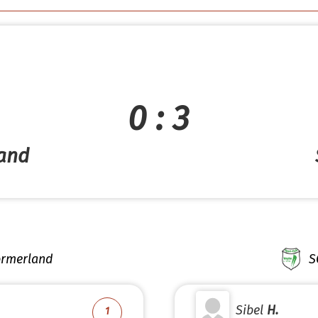
0 : 3
and
rmerland
S
Sibel
H.
1