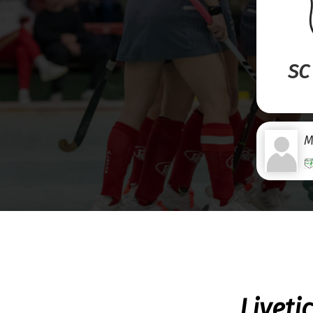
SC
M
Liveti