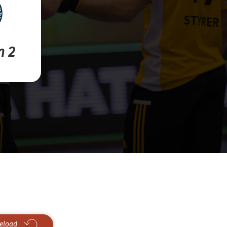
n 2
eload