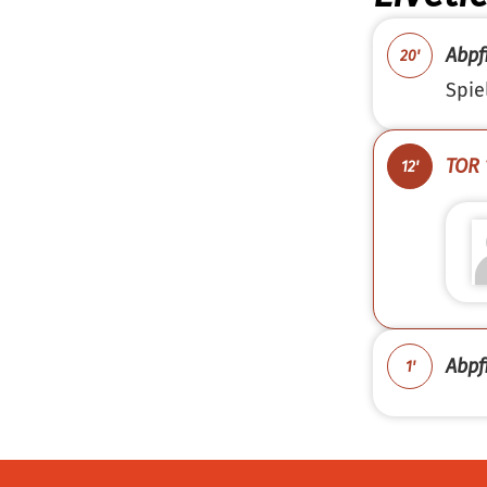
Abpfi
20'
Spie
TOR 
12'
Abpfi
1'