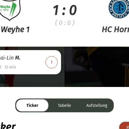
1 : 0
( 0 : 0 )
 Weyhe 1
HC Hor
ai-Lin
M.
1
12 min
Ticker
Tabelle
Aufstellung
cker
R