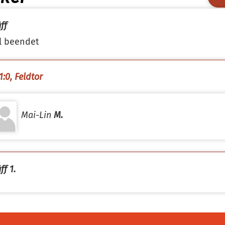
ff
l beendet
1:0, Feldtor
Mai-Lin
M.
ff 1.