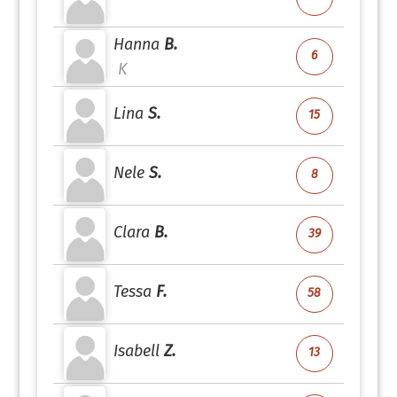
Hanna
B.
6
K
Lina
S.
15
Nele
S.
8
Clara
B.
39
Tessa
F.
58
Isabell
Z.
13