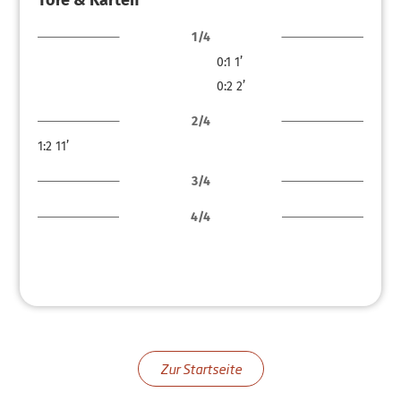
Tore & Karten
1/4
0:1
1’
0:2
2’
2/4
1:2
11’
3/4
4/4
Zur Startseite