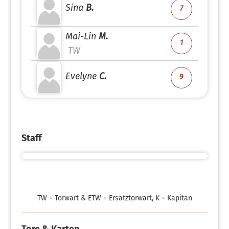
Sina
B.
7
Mai-Lin
M.
1
TW
Evelyne
C.
9
Staff
TW = Torwart & ETW = Ersatztorwart, K = Kapitän