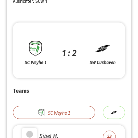
Ausrichter:
SCW 1
1 : 2
SC Weyhe 1
SW Cuxhaven
Teams
SC Weyhe 1
Sibel
H.
33