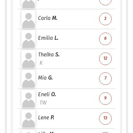
Carla
M.
3
Emilia
L.
6
Thelka
S.
12
K
Mia
G.
7
Eneli
O.
9
TW
Lene
P.
13