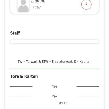
Lilly
M.
4
ETW
Staff
TW = Torwart & ETW = Ersatztorwart, K = Kapitän
Tore & Karten
1/4
2/4
0:1
11’