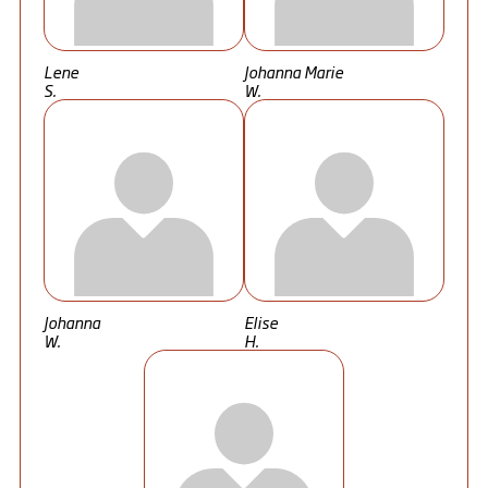
Lene
Johanna Marie
S.
W.
Johanna
Elise
W.
H.