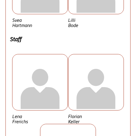
Svea
Lilli
Hartmann
Bode
Staff
Lena
Florian
Frerichs
Keller