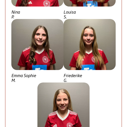
Nina
Louisa
P.
S.
Emma Sophie
Friederike
M.
G.