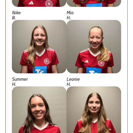
Nike
Mia
B.
H.
Summer
Leonie
H.
H.