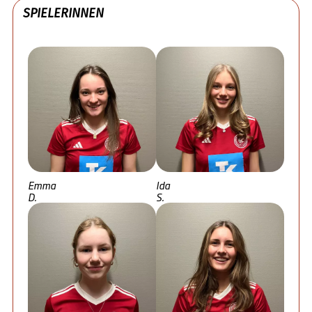
SPIELERINNEN
Emma
Ida
D.
S.