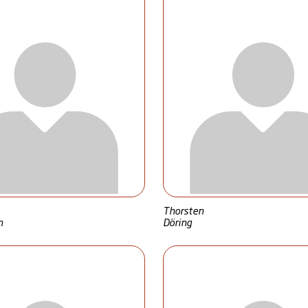
Thorsten
n
Döring