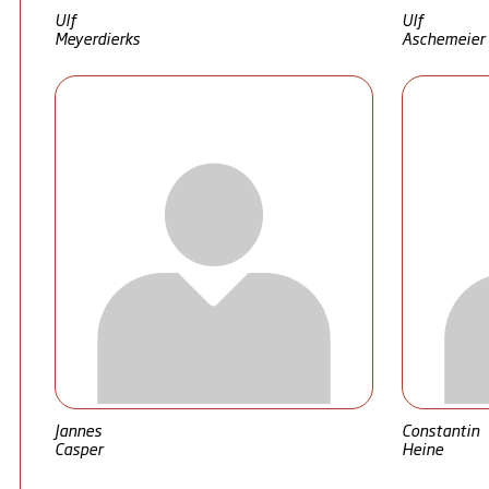
Ulf
Ulf
Meyerdierks
Aschemeier
Jannes
Constantin
Casper
Heine