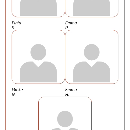
Finja
Emma
S.
R.
Mieke
Emma
N.
H.