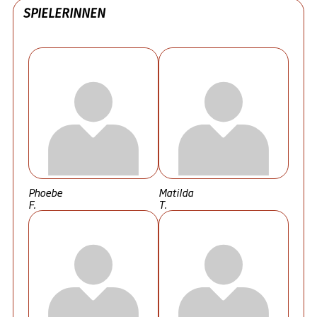
SPIELERINNEN
Phoebe
Matilda
F.
T.