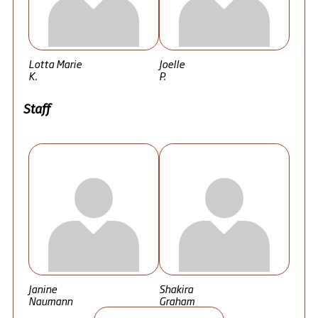
Lotta Marie
Joelle
K.
P.
Staff
Janine
Shakira
Naumann
Graham