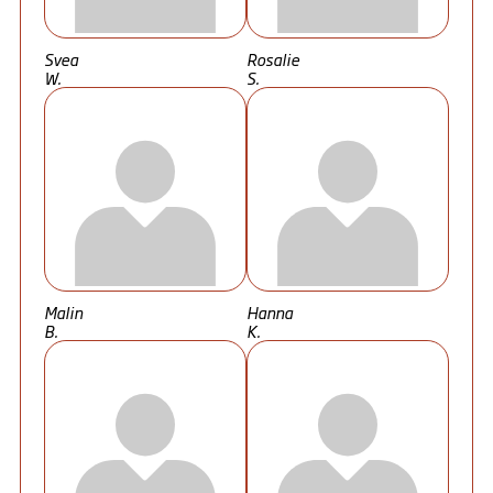
Svea
Rosalie
W.
S.
Malin
Hanna
B.
K.