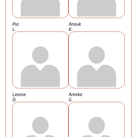
Pia
Anouk
L.
K.
Leonie
Annika
D.
G.