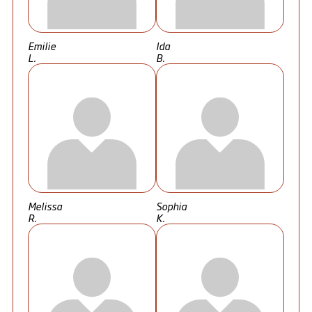
Emilie
Ida
L.
B.
Melissa
Sophia
R.
K.