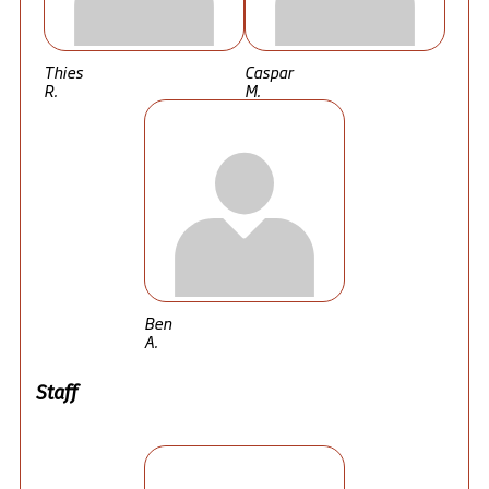
Thies
Caspar
R.
M.
Ben
A.
Staff