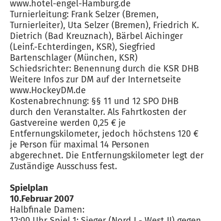
www.hotel-engel-Hamburg.de
Turnierleitung: Frank Selzer (Bremen,
Turnierleiter), Uta Selzer (Bremen), Friedrich K.
Dietrich (Bad Kreuznach), Bärbel Aichinger
(Leinf.-Echterdingen, KSR), Siegfried
Bartenschlager (München, KSR)
Schiedsrichter: Benennung durch die KSR DHB
Weitere Infos zur DM auf der Internetseite
www.HockeyDM.de
Kostenabrechnung: §§ 11 und 12 SPO DHB
durch den Veranstalter. Als Fahrtkosten der
Gastvereine werden 0,25 € je
Entfernungskilometer, jedoch höchstens 120 €
je Person für maximal 14 Personen
abgerechnet. Die Entfernungskilometer legt der
Zuständige Ausschuss fest.
Spielplan
10.Februar 2007
Halbfinale Damen:
12:00 Uhr Spiel 1: Sieger (Nord I - West II) gegen