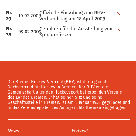
Nr.
Offizielle Einladung zum BHV-
10.03.2009
39
Verbandstag am 18.April 2009
Nr.
Gebühren für die Ausstellung von
09.02.2009
38
Spielerpässen
Der Bremer Hockey-Verband (BHV) ist der regionale
Dachverband für Hockey in Bremen. Der BHV ist die
Gemeinschaft aller den Hockeysport betreibenden Vereine
des Landes Bremen. Er hat seinen Sitz und seine
Geschäftsstelle in Bremen, ist am 1. Januar 1950 gegründet und
in das Vereinsregister des Amtsgerichts Bremen eingetragen.
News
Verband