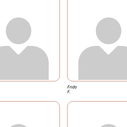
Frida
F.