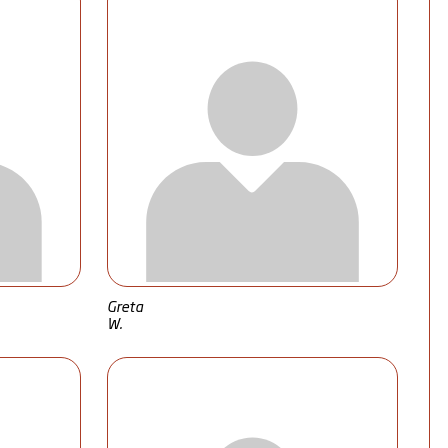
Greta
W.