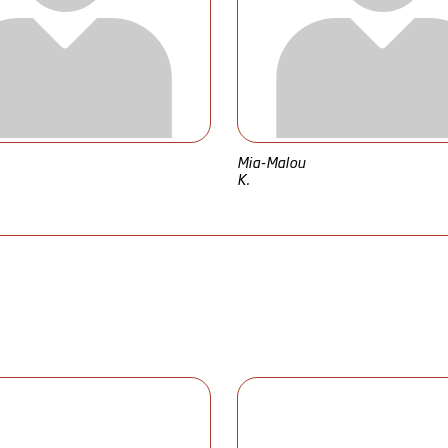
Mia-Malou
K.