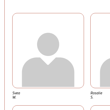
Svea
Rosalie
W.
S.