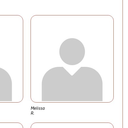
Melissa
R.