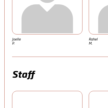
Joelle
Rahel
P.
M.
Staff