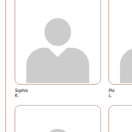
Sophia
Pia
K.
L.