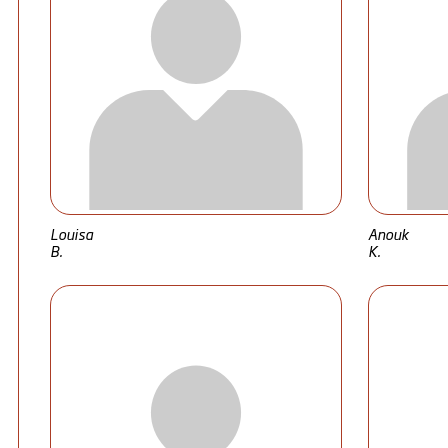
Louisa
Anouk
B.
K.